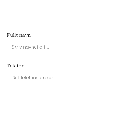
Fullt navn
Telefon
Epost addrese
Saken gjelder