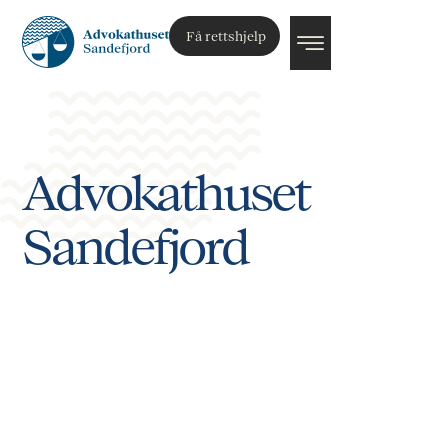
Få rettshjelp
Advokathuset
Sandefjord