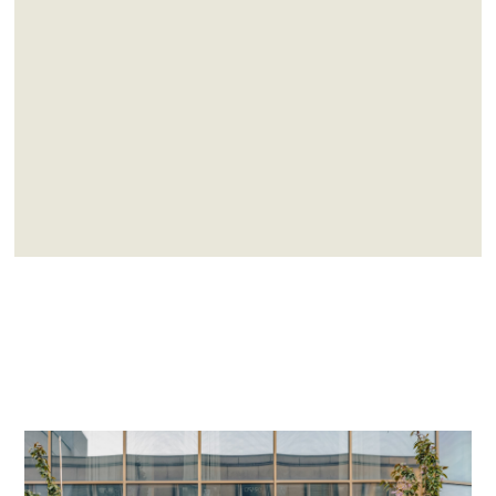
Dedikerte advokater
Erfaring -
Vi har samlet bred juridisk kompetanse gjennom mange år i
bransjen.
Lokal forankring -
Våre advokater kjenner godt til de lokale forholdene
og utfordringene.
Engasjement -
Vi er lidenskapelig opptatt av å finne de beste
løsningene for våre klienter.