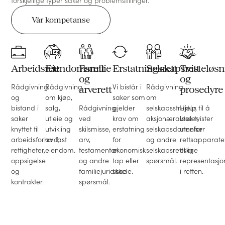
forskjellige typer saker og problemstillinger.
Vår kompetanse
Arbeidsrett
Eiendomsrett
Familie-
Erstatningsrett
Selskapsrett
Tvisteløsn
og
og
Rådgivning
Rådgivning
Vi bistår i
Rådgivning
arverett
prosedyre
og
om kjøp,
saker som
om
bistand i
salg,
Rådgivning
gjelder
selskapsstruktur,
Hjelp til å
saker
utleie og
ved
krav om
aksjonæravtaler,
løse tvister
knyttet til
utvikling
skilsmisse,
erstatning
selskapsdannelser
utenfor
arbeidsforhold,
av fast
arv,
for
og andre
rettsapparate
rettigheter,
eiendom.
testamenter
økonomisk
selskapsrettslige
eller
oppsigelse
og andre
tap eller
spørsmål.
representasjo
og
familiejuridiske
skade.
i retten.
kontrakter.
spørsmål.